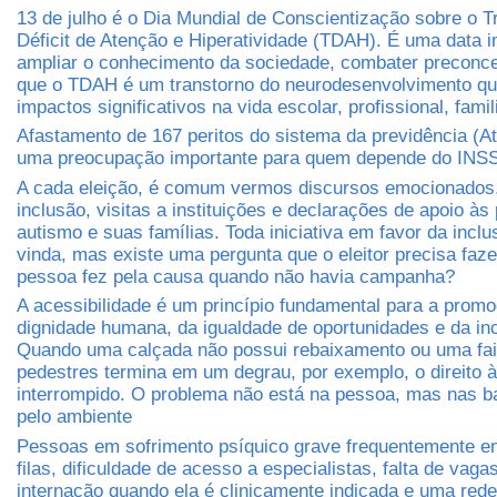
13 de julho é o Dia Mundial de Conscientização sobre o T
Déficit de Atenção e Hiperatividade (TDAH). É uma data i
ampliar o conhecimento da sociedade, combater preconcei
que o TDAH é um transtorno do neurodesenvolvimento qu
impactos significativos na vida escolar, profissional, famil
Afastamento de 167 peritos do sistema da previdência (A
uma preocupação importante para quem depende do INS
A cada eleição, é comum vermos discursos emocionados
inclusão, visitas a instituições e declarações de apoio à
autismo e suas famílias. Toda iniciativa em favor da incl
vinda, mas existe uma pergunta que o eleitor precisa faz
pessoa fez pela causa quando não havia campanha?
A acessibilidade é um princípio fundamental para a prom
dignidade humana, da igualdade de oportunidades e da inc
Quando uma calçada não possui rebaixamento ou uma fa
pedestres termina em um degrau, por exemplo, o direito à
interrompido. O problema não está na pessoa, mas nas ba
pelo ambiente
Pessoas em sofrimento psíquico grave frequentemente e
filas, dificuldade de acesso a especialistas, falta de vaga
internação quando ela é clinicamente indicada e uma rede