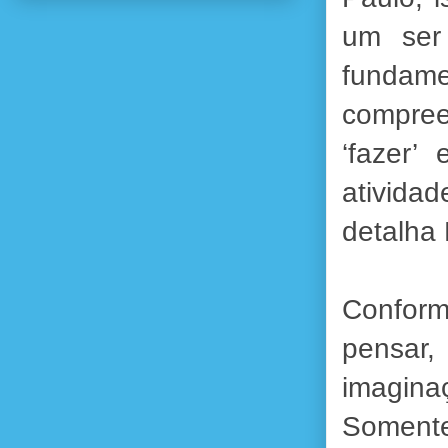
um ser
fundamen
compree
‘fazer’
ativida
detalha
Conform
pensar,
imaginaç
Somente