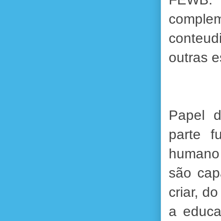
complem
conteud
outras e
Papel d
parte f
humano 
são cap
criar, 
a educa