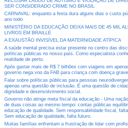
RECUSAR LAUDO DE AUTISMO É VIOLAÇÃO DE DIRE
SER CONSIDERADO CRIME NO BRASIL
CARNAVAL: enquanto a festa dura alguns dias o custo púb
ano todo
MINISTÉRIO DA EDUCAÇÃO DEIXA MAIS DE 45 MIL 
LIVROS EM BRAILLE
A EXAUSTÃO INVISÍVEL DA MATERNIDADE ATÍPICA
A saúde mental precisa estar presente no centro das dis
políticas públicas no nosso país. Como especialista conh
realidade de perto.
Após gastar mais de R$ 7 bilhões com viagens em apena
governo nega voo da FAB para criança com doença grave
Falar sobre políticas públicas para pessoas neurodiverge
apenas uma questão de inclusão. É uma questão de cidada
dignidade e desenvolvimento social.
Governo não atinge meta fiscal da educação - Uma nação 
de duas coisas ao mesmo tempo: contas públicas equilib
educação de qualidade. Sem responsabilidade fiscal, falt
Sem educação de qualidade, falta futuro.
Muitas famílias enfrentam a frustração de lidar com profi