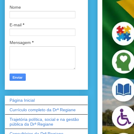
Nome
E-mail
*
Mensagem
*
Página Inicial
Currículo completo da Drª Regiane
Trajetória política, social e na gestão
pública da Drª Regiane
Consultórios da Drª Regiane