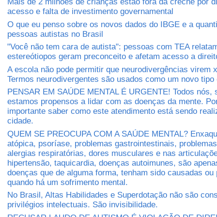
Mais de 2 milhões de crianças estão fora da creche por di
acesso e falta de investimento governamental
O que eu penso sobre os novos dados do IBGE e a quant
pessoas autistas no Brasil
"Você não tem cara de autista": pessoas com TEA relat
estereótiopos geram preconceito e afetam acesso a direit
A escola não pode permitir que neurodivergências virem 
Termos neurodivergentes são usados como um novo tipo 
PENSAR EM SAÚDE MENTAL É URGENTE! Todos nós, s
estamos propensos a lidar com as doenças da mente. Por
importante saber como este atendimento está sendo real
cidade.
QUEM SE PREOCUPA COM A SAÚDE MENTAL? Enxaquec
atópica, psoríase, problemas gastrointestinais, problema
alergias respiratórias, dores musculares e nas articulaçõe
hipertensão, taquicardia, doenças autoimunes, são apen
doenças que de alguma forma, tenham sido causadas ou 
quando há um sofrimento mental.
No Brasil, Altas Habilidades e Superdotação não são con
privilégios intelectuais. São invisibilidade.