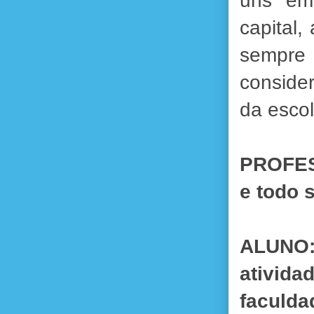
uns em 
capital,
sempre 
consider
da esco
PROFES
e todo 
ALUNO: 
ativid
faculd