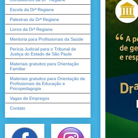
Escola da Drª Regiane
Palestras da Drª Regiane
Livros da Drª Regiane
Mentoria para Profissionais da Saúde
Perícia Judicial para o Tribunal de
Justiça do Estado de São Paulo
Materiais gratuitos para Orientação
Familiar
Materiais gratuitos para Orientação de
Profissionais da Educação e
Psicopedagogia
Vagas de Empregos
Contato