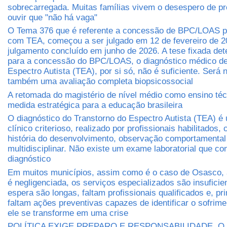
sobrecarregada. Muitas famílias vivem o desespero de pr
ouvir que "não há vaga"
O Tema 376 que é referente a concessão de BPC/LOAS 
com TEA, começou a ser julgado em 12 de fevereiro de 2
julgamento concluído em junho de 2026. A tese fixada det
para a concessão do BPC/LOAS, o diagnóstico médico de
Espectro Autista (TEA), por si só, não é suficiente. Será 
também uma avaliação completa biopsicossocial
A retomada do magistério de nível médio como ensino té
medida estratégica para a educação brasileira
O diagnóstico do Transtorno do Espectro Autista (TEA) é
clínico criterioso, realizado por profissionais habilitados
história do desenvolvimento, observação comportamental
multidisciplinar. Não existe um exame laboratorial que co
diagnóstico
Em muitos municípios, assim como é o caso de Osasco, 
é negligenciada, os serviços especializados são insuficien
espera são longas, faltam profissionais qualificados e, pr
faltam ações preventivas capazes de identificar o sofrim
ele se transforme em uma crise
POLÍTICA EXIGE PREPARO E RESPONSABILIDADE. O