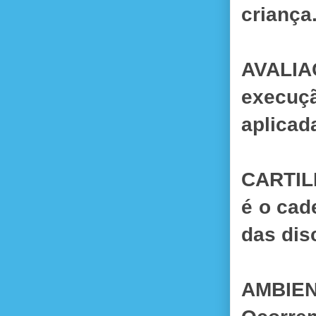
crianç
AVALIA
execuçã
aplicad
CARTILH
é o cad
das dis
AMBIENT