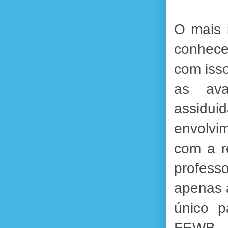
O mais 
conhece
com isso
as ava
assidui
envolvi
com a re
profess
apenas a
único p
FEWB. 