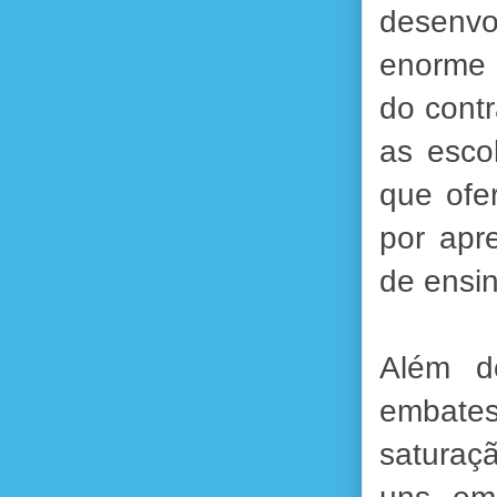
desenvo
enorme 
do contr
as esco
que ofe
por apr
de ensin
Além d
embates
saturaç