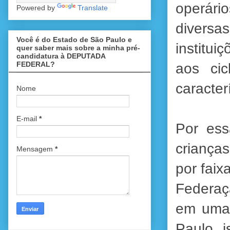
operár
Powered by
Translate
divers
Você é do Estado de São Paulo e
institui
quer saber mais sobre a minha pré-
candidatura à DEPUTADA
FEDERAL?
aos cic
caracter
Nome
E-mail
*
Por ess
criança
Mensagem
*
por faix
Federaç
em uma 
Paulo, 