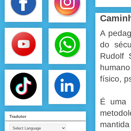
Camin
A pedag
do sécu
Rudolf 
humano 
físico, 
É uma c
metodo
Tradutor
mantida