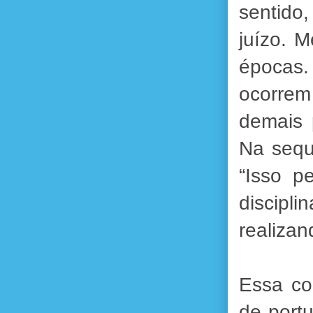
sentido
juízo. M
épocas.
ocorrem
demais 
Na sequ
“Isso p
discipli
realizan
Essa co
de port