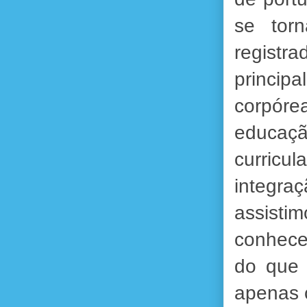
se tor
registr
principa
corpóre
educaçã
curricu
integra
assisti
conhece
do que 
apenas 