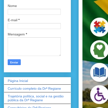
Nome
E-mail
*
Mensagem
*
Página Inicial
Currículo completo da Drª Regiane
Trajetória política, social e na gestão
pública da Drª Regiane
Consultórios da Drª Regiane