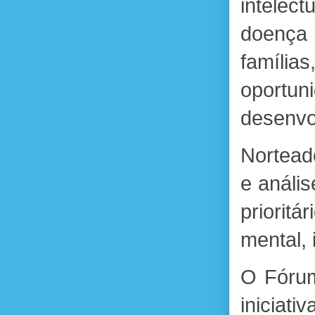
intelec
doença
família
oportun
desenvo
Nortead
e anális
priorit
mental,
O Fórum
iniciat