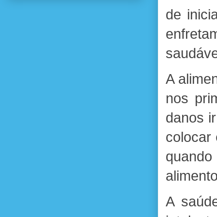
de inici
enfret
saudável
A alime
nos pri
danos i
colocar
quando
alimento
A saúde