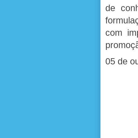
de conh
formula
com imp
promoçã
05 de o