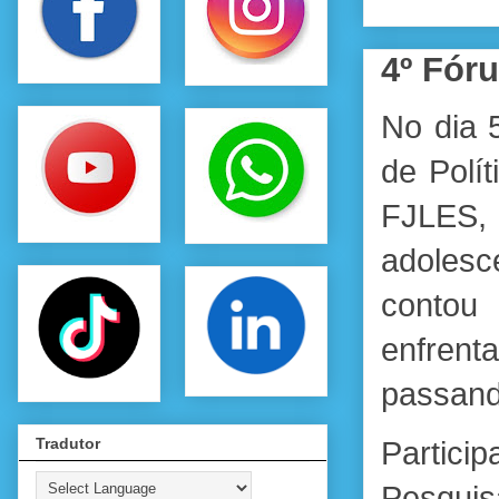
4º Fóru
No dia 5
de Polí
FJLES, 
adolesce
conto
enfrent
passando
Tradutor
Partici
Pesqui