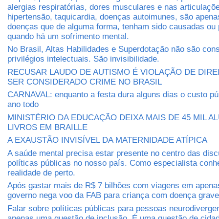
alergias respiratórias, dores musculares e nas articulaçõe
hipertensão, taquicardia, doenças autoimunes, são apen
doenças que de alguma forma, tenham sido causadas ou 
quando há um sofrimento mental.
No Brasil, Altas Habilidades e Superdotação não são con
privilégios intelectuais. São invisibilidade.
RECUSAR LAUDO DE AUTISMO É VIOLAÇÃO DE DIRE
SER CONSIDERADO CRIME NO BRASIL
CARNAVAL: enquanto a festa dura alguns dias o custo púb
ano todo
MINISTÉRIO DA EDUCAÇÃO DEIXA MAIS DE 45 MIL 
LIVROS EM BRAILLE
A EXAUSTÃO INVISÍVEL DA MATERNIDADE ATÍPICA
A saúde mental precisa estar presente no centro das dis
políticas públicas no nosso país. Como especialista conh
realidade de perto.
Após gastar mais de R$ 7 bilhões com viagens em apena
governo nega voo da FAB para criança com doença grave
Falar sobre políticas públicas para pessoas neurodiverge
apenas uma questão de inclusão. É uma questão de cidada