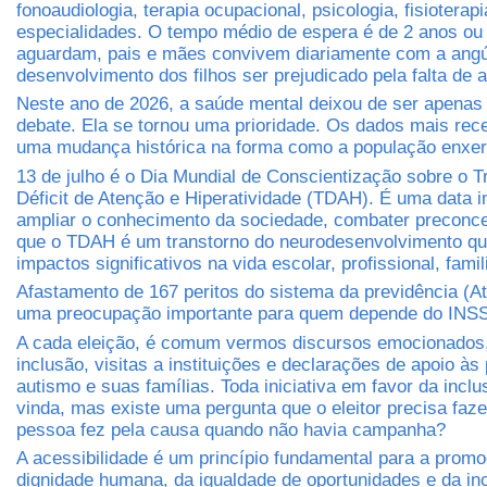
fonoaudiologia, terapia ocupacional, psicologia, fisioterapi
especialidades. O tempo médio de espera é de 2 anos ou
aguardam, pais e mães convivem diariamente com a angús
desenvolvimento dos filhos ser prejudicado pela falta de 
Neste ano de 2026, a saúde mental deixou de ser apena
debate. Ela se tornou uma prioridade. Os dados mais re
uma mudança histórica na forma como a população enxer
13 de julho é o Dia Mundial de Conscientização sobre o T
Déficit de Atenção e Hiperatividade (TDAH). É uma data i
ampliar o conhecimento da sociedade, combater preconcei
que o TDAH é um transtorno do neurodesenvolvimento qu
impactos significativos na vida escolar, profissional, famil
Afastamento de 167 peritos do sistema da previdência (A
uma preocupação importante para quem depende do INS
A cada eleição, é comum vermos discursos emocionados
inclusão, visitas a instituições e declarações de apoio à
autismo e suas famílias. Toda iniciativa em favor da incl
vinda, mas existe uma pergunta que o eleitor precisa faz
pessoa fez pela causa quando não havia campanha?
A acessibilidade é um princípio fundamental para a prom
dignidade humana, da igualdade de oportunidades e da inc