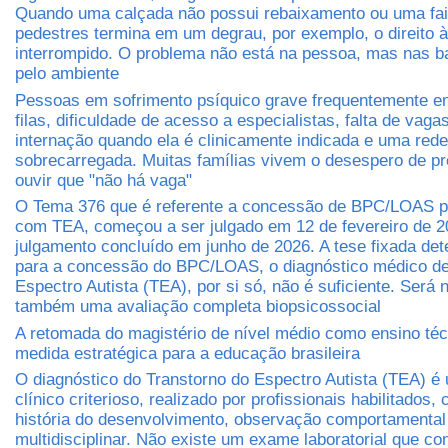
Quando uma calçada não possui rebaixamento ou uma fa
pedestres termina em um degrau, por exemplo, o direito à
interrompido. O problema não está na pessoa, mas nas ba
pelo ambiente
Pessoas em sofrimento psíquico grave frequentemente e
filas, dificuldade de acesso a especialistas, falta de vaga
internação quando ela é clinicamente indicada e uma rede
sobrecarregada. Muitas famílias vivem o desespero de pr
ouvir que "não há vaga"
O Tema 376 que é referente a concessão de BPC/LOAS 
com TEA, começou a ser julgado em 12 de fevereiro de 2
julgamento concluído em junho de 2026. A tese fixada det
para a concessão do BPC/LOAS, o diagnóstico médico de
Espectro Autista (TEA), por si só, não é suficiente. Será 
também uma avaliação completa biopsicossocial
A retomada do magistério de nível médio como ensino té
medida estratégica para a educação brasileira
O diagnóstico do Transtorno do Espectro Autista (TEA) é
clínico criterioso, realizado por profissionais habilitados
história do desenvolvimento, observação comportamental
multidisciplinar. Não existe um exame laboratorial que co