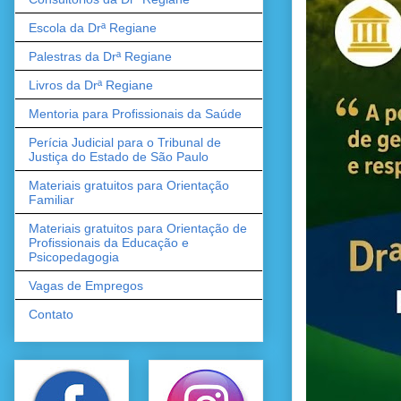
Escola da Drª Regiane
Palestras da Drª Regiane
Livros da Drª Regiane
Mentoria para Profissionais da Saúde
Perícia Judicial para o Tribunal de
Justiça do Estado de São Paulo
Materiais gratuitos para Orientação
Familiar
Materiais gratuitos para Orientação de
Profissionais da Educação e
Psicopedagogia
Vagas de Empregos
Contato