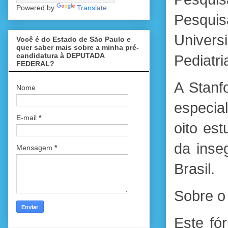
Powered by
Translate
Pesqui
Univer
Você é do Estado de São Paulo e
quer saber mais sobre a minha pré-
candidatura à DEPUTADA
Pediatri
FEDERAL?
A Stanf
Nome
especia
E-mail
*
oito es
da inse
Mensagem
*
Brasil.
Sobre o
Este fó