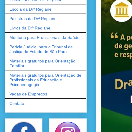
Escola da Drª Regiane
Palestras da Drª Regiane
Livros da Drª Regiane
Mentoria para Profissionais da Saúde
Perícia Judicial para o Tribunal de
Justiça do Estado de São Paulo
Materiais gratuitos para Orientação
Familiar
Materiais gratuitos para Orientação de
Profissionais da Educação e
Psicopedagogia
Vagas de Empregos
Contato