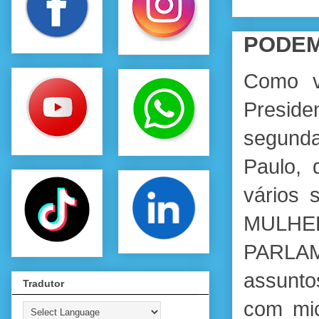
PODEM
Como v
Preside
segunda
Paulo, 
vários
MULH
PARLAM
assunto
Tradutor
com mic