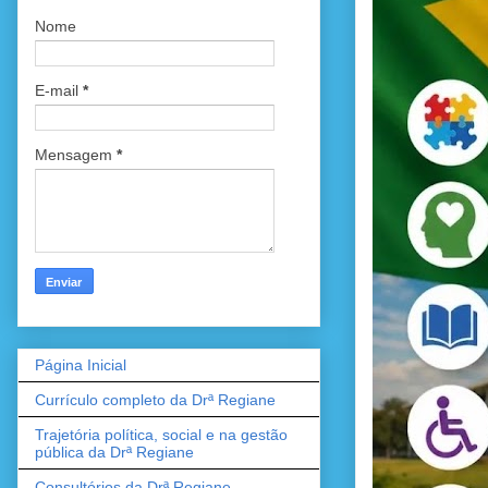
Nome
E-mail
*
Mensagem
*
Página Inicial
Currículo completo da Drª Regiane
Trajetória política, social e na gestão
pública da Drª Regiane
Consultórios da Drª Regiane