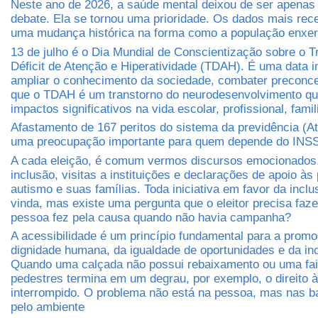
Neste ano de 2026, a saúde mental deixou de ser apena
debate. Ela se tornou uma prioridade. Os dados mais re
uma mudança histórica na forma como a população enxer
13 de julho é o Dia Mundial de Conscientização sobre o T
Déficit de Atenção e Hiperatividade (TDAH). É uma data i
ampliar o conhecimento da sociedade, combater preconcei
que o TDAH é um transtorno do neurodesenvolvimento qu
impactos significativos na vida escolar, profissional, famil
Afastamento de 167 peritos do sistema da previdência (A
uma preocupação importante para quem depende do INS
A cada eleição, é comum vermos discursos emocionados
inclusão, visitas a instituições e declarações de apoio à
autismo e suas famílias. Toda iniciativa em favor da incl
vinda, mas existe uma pergunta que o eleitor precisa faz
pessoa fez pela causa quando não havia campanha?
A acessibilidade é um princípio fundamental para a prom
dignidade humana, da igualdade de oportunidades e da inc
Quando uma calçada não possui rebaixamento ou uma fa
pedestres termina em um degrau, por exemplo, o direito à
interrompido. O problema não está na pessoa, mas nas ba
pelo ambiente