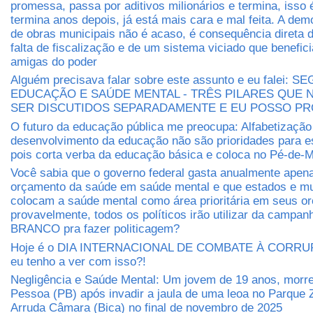
promessa, passa por aditivos milionários e termina, isso
termina anos depois, já está mais cara e mal feita. A dem
de obras municipais não é acaso, é consequência direta 
falta de fiscalização e de um sistema viciado que benefic
amigas do poder
Alguém precisava falar sobre este assunto e eu falei: 
EDUCAÇÃO E SAÚDE MENTAL - TRÊS PILARES QUE
SER DISCUTIDOS SEPARADAMENTE E EU POSSO P
O futuro da educação pública me preocupa: Alfabetização
desenvolvimento da educação não são prioridades para e
pois corta verba da educação básica e coloca no Pé-de-M
Você sabia que o governo federal gasta anualmente apen
orçamento da saúde em saúde mental e que estados e mu
colocam a saúde mental como área prioritária em seus 
provavelmente, todos os políticos irão utilizar da camp
BRANCO pra fazer politicagem?
Hoje é o DIA INTERNACIONAL DE COMBATE À CORRUP
eu tenho a ver com isso?!
Negligência e Saúde Mental: Um jovem de 19 anos, morr
Pessoa (PB) após invadir a jaula de uma leoa no Parque 
Arruda Câmara (Bica) no final de novembro de 2025