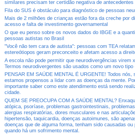
similares precisam ter certidão negativa de antecedentes 
Fila do SUS é obstáculo para diagnóstico de pessoas neu
Mais de 2 milhões de crianças estão fora da creche por di
acesso e falta de investimento governamental
O que eu penso sobre os novos dados do IBGE e a quant
pessoas autistas no Brasil
"Você não tem cara de autista": pessoas com TEA relat
estereótiopos geram preconceito e afetam acesso a direit
A escola não pode permitir que neurodivergências virem 
Termos neurodivergentes são usados como um novo tipo 
PENSAR EM SAÚDE MENTAL É URGENTE! Todos nós, s
estamos propensos a lidar com as doenças da mente. Por
importante saber como este atendimento está sendo real
cidade.
QUEM SE PREOCUPA COM A SAÚDE MENTAL? Enxaquec
atópica, psoríase, problemas gastrointestinais, problema
alergias respiratórias, dores musculares e nas articulaçõe
hipertensão, taquicardia, doenças autoimunes, são apen
doenças que de alguma forma, tenham sido causadas ou 
quando há um sofrimento mental.