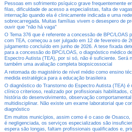
Pessoas em sofrimento psíquico grave frequentemente e
filas, dificuldade de acesso a especialistas, falta de vaga
internação quando ela é clinicamente indicada e uma rede
sobrecarregada. Muitas famílias vivem o desespero de pr
ouvir que "não há vaga"
O Tema 376 que é referente a concessão de BPC/LOAS 
com TEA, começou a ser julgado em 12 de fevereiro de 2
julgamento concluído em junho de 2026. A tese fixada det
para a concessão do BPC/LOAS, o diagnóstico médico de
Espectro Autista (TEA), por si só, não é suficiente. Será 
também uma avaliação completa biopsicossocial
A retomada do magistério de nível médio como ensino té
medida estratégica para a educação brasileira
O diagnóstico do Transtorno do Espectro Autista (TEA) é
clínico criterioso, realizado por profissionais habilitados
história do desenvolvimento, observação comportamental
multidisciplinar. Não existe um exame laboratorial que co
diagnóstico
Em muitos municípios, assim como é o caso de Osasco, 
é negligenciada, os serviços especializados são insuficien
espera são longas, faltam profissionais qualificados e, pr