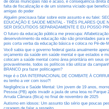
de obras municipais não é acaso, é consequência direta 
falta de fiscalização e de um sistema viciado que benefic
amigas do poder
Alguém precisava falar sobre este assunto e eu falei: 
EDUCAÇÃO E SAÚDE MENTAL - TRÊS PILARES QUE
SER DISCUTIDOS SEPARADAMENTE E EU POSSO P
O futuro da educação pública me preocupa: Alfabetização
desenvolvimento da educação não são prioridades para e
pois corta verba da educação básica e coloca no Pé-de-M
Você sabia que o governo federal gasta anualmente apen
orçamento da saúde em saúde mental e que estados e mu
colocam a saúde mental como área prioritária em seus 
provavelmente, todos os políticos irão utilizar da camp
BRANCO pra fazer politicagem?
Hoje é o DIA INTERNACIONAL DE COMBATE À CORRUP
eu tenho a ver com isso?!
Negligência e Saúde Mental: Um jovem de 19 anos, morr
Pessoa (PB) após invadir a jaula de uma leoa no Parque 
Arruda Câmara (Bica) no final de novembro de 2025
Autismo em idosos: Um assunto tão sério que poucas pe
coragem de falar a respeito