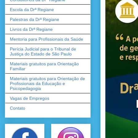
Escola da Drª Regiane
Palestras da Drª Regiane
Livros da Drª Regiane
Mentoria para Profissionais da Saúde
Perícia Judicial para o Tribunal de
Justiça do Estado de São Paulo
Materiais gratuitos para Orientação
Familiar
Materiais gratuitos para Orientação de
Profissionais da Educação e
Psicopedagogia
Vagas de Empregos
Contato