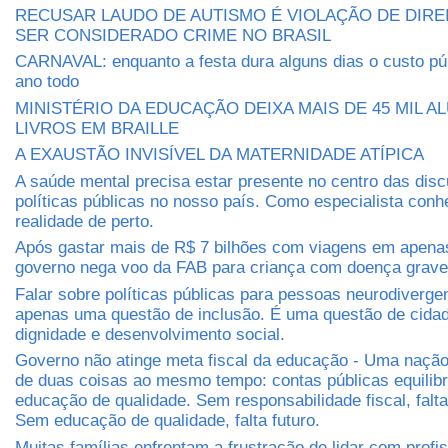
RECUSAR LAUDO DE AUTISMO É VIOLAÇÃO DE DIRE
SER CONSIDERADO CRIME NO BRASIL
CARNAVAL: enquanto a festa dura alguns dias o custo púb
ano todo
MINISTÉRIO DA EDUCAÇÃO DEIXA MAIS DE 45 MIL 
LIVROS EM BRAILLE
A EXAUSTÃO INVISÍVEL DA MATERNIDADE ATÍPICA
A saúde mental precisa estar presente no centro das dis
políticas públicas no nosso país. Como especialista conh
realidade de perto.
Após gastar mais de R$ 7 bilhões com viagens em apena
governo nega voo da FAB para criança com doença grave
Falar sobre políticas públicas para pessoas neurodiverge
apenas uma questão de inclusão. É uma questão de cidada
dignidade e desenvolvimento social.
Governo não atinge meta fiscal da educação - Uma nação 
de duas coisas ao mesmo tempo: contas públicas equilib
educação de qualidade. Sem responsabilidade fiscal, falt
Sem educação de qualidade, falta futuro.
Muitas famílias enfrentam a frustração de lidar com profi