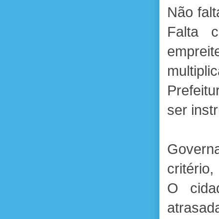
Não falt
Falta 
emprei
multip
Prefeit
ser inst
Governa
critério
O cida
atrasad