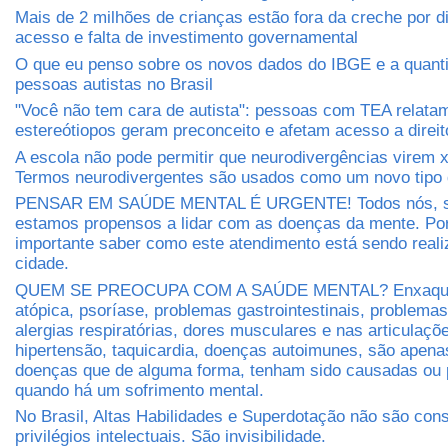
Mais de 2 milhões de crianças estão fora da creche por di
acesso e falta de investimento governamental
O que eu penso sobre os novos dados do IBGE e a quant
pessoas autistas no Brasil
"Você não tem cara de autista": pessoas com TEA relat
estereótiopos geram preconceito e afetam acesso a direit
A escola não pode permitir que neurodivergências virem 
Termos neurodivergentes são usados como um novo tipo 
PENSAR EM SAÚDE MENTAL É URGENTE! Todos nós, s
estamos propensos a lidar com as doenças da mente. Por
importante saber como este atendimento está sendo real
cidade.
QUEM SE PREOCUPA COM A SAÚDE MENTAL? Enxaquec
atópica, psoríase, problemas gastrointestinais, problema
alergias respiratórias, dores musculares e nas articulaçõe
hipertensão, taquicardia, doenças autoimunes, são apen
doenças que de alguma forma, tenham sido causadas ou 
quando há um sofrimento mental.
No Brasil, Altas Habilidades e Superdotação não são con
privilégios intelectuais. São invisibilidade.