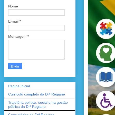
Nome
E-mail
*
Mensagem
*
Página Inicial
Currículo completo da Drª Regiane
Trajetória política, social e na gestão
pública da Drª Regiane
Consultórios da Drª Regiane