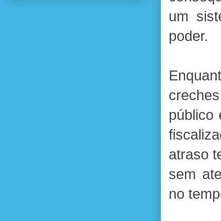
um sist
poder.
Enquan
creches,
público
fiscali
atraso t
sem ate
no temp