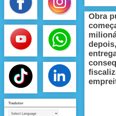
Obra p
começa
milion
depois,
entreg
consequ
fiscali
emprei
Tradutor