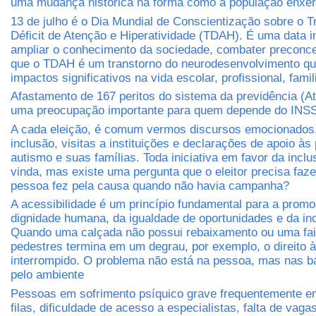
uma mudança histórica na forma como a população enxer
13 de julho é o Dia Mundial de Conscientização sobre o T
Déficit de Atenção e Hiperatividade (TDAH). É uma data i
ampliar o conhecimento da sociedade, combater preconcei
que o TDAH é um transtorno do neurodesenvolvimento qu
impactos significativos na vida escolar, profissional, famil
Afastamento de 167 peritos do sistema da previdência (A
uma preocupação importante para quem depende do INS
A cada eleição, é comum vermos discursos emocionados
inclusão, visitas a instituições e declarações de apoio à
autismo e suas famílias. Toda iniciativa em favor da incl
vinda, mas existe uma pergunta que o eleitor precisa faz
pessoa fez pela causa quando não havia campanha?
A acessibilidade é um princípio fundamental para a prom
dignidade humana, da igualdade de oportunidades e da inc
Quando uma calçada não possui rebaixamento ou uma fa
pedestres termina em um degrau, por exemplo, o direito à
interrompido. O problema não está na pessoa, mas nas ba
pelo ambiente
Pessoas em sofrimento psíquico grave frequentemente e
filas, dificuldade de acesso a especialistas, falta de vaga