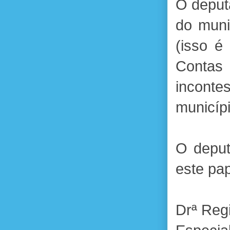
O deputa
do muni
(isso é
Contas
inconte
municíp
O deput
este pa
Drª Reg