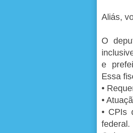
Aliás, v
O deput
inclusi
e prefe
Essa fis
• Requer
• Atuaçã
• CPIs 
federal.