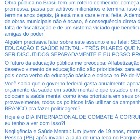
Obra pública no Brasil tem um roteiro conhecido: começ
promessa, passa por aditivos milionários e termina, isso
termina anos depois, já está mais cara e mal feita. A dem
de obras municipais não é acaso, é consequência direta 
falta de fiscalização e de um sistema viciado que benefic
amigas do poder
Alguém precisava falar sobre este assunto e eu falei: 
EDUCAÇÃO E SAÚDE MENTAL - TRÊS PILARES QUE
SER DISCUTIDOS SEPARADAMENTE E EU POSSO P
O futuro da educação pública me preocupa: Alfabetização
desenvolvimento da educação não são prioridades para e
pois corta verba da educação básica e coloca no Pé-de-M
Você sabia que o governo federal gasta anualmente apen
orçamento da saúde em saúde mental e que estados e mu
colocam a saúde mental como área prioritária em seus 
provavelmente, todos os políticos irão utilizar da camp
BRANCO pra fazer politicagem?
Hoje é o DIA INTERNACIONAL DE COMBATE À CORRUP
eu tenho a ver com isso?!
Negligência e Saúde Mental: Um jovem de 19 anos, morr
Pessoa (PB) após invadir a jaula de uma leoa no Parque 