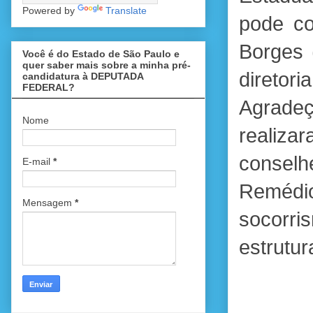
Powered by
Translate
pode co
Borges 
Você é do Estado de São Paulo e
quer saber mais sobre a minha pré-
diretor
candidatura à DEPUTADA
FEDERAL?
Agradeç
Nome
realiza
conselh
E-mail
*
Reméd
Mensagem
*
socorri
estrutur