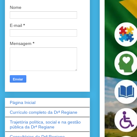
Nome
E-mail
*
Mensagem
*
Página Inicial
Currículo completo da Drª Regiane
Trajetória política, social e na gestão
pública da Drª Regiane
Consultórios da Drª Regiane