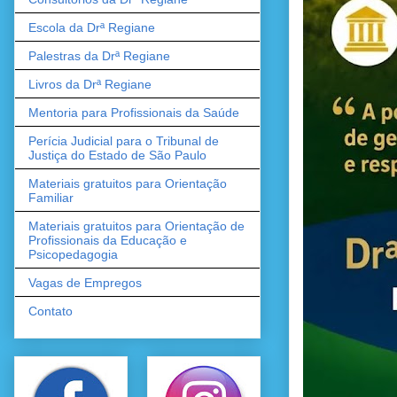
Escola da Drª Regiane
Palestras da Drª Regiane
Livros da Drª Regiane
Mentoria para Profissionais da Saúde
Perícia Judicial para o Tribunal de
Justiça do Estado de São Paulo
Materiais gratuitos para Orientação
Familiar
Materiais gratuitos para Orientação de
Profissionais da Educação e
Psicopedagogia
Vagas de Empregos
Contato