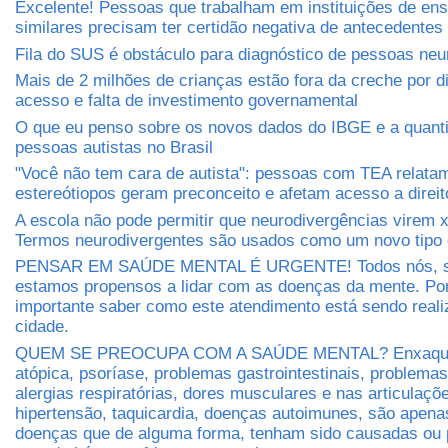
Excelente! Pessoas que trabalham em instituições de ens
similares precisam ter certidão negativa de antecedentes 
Fila do SUS é obstáculo para diagnóstico de pessoas neu
Mais de 2 milhões de crianças estão fora da creche por di
acesso e falta de investimento governamental
O que eu penso sobre os novos dados do IBGE e a quant
pessoas autistas no Brasil
"Você não tem cara de autista": pessoas com TEA relat
estereótiopos geram preconceito e afetam acesso a direit
A escola não pode permitir que neurodivergências virem 
Termos neurodivergentes são usados como um novo tipo 
PENSAR EM SAÚDE MENTAL É URGENTE! Todos nós, s
estamos propensos a lidar com as doenças da mente. Por
importante saber como este atendimento está sendo real
cidade.
QUEM SE PREOCUPA COM A SAÚDE MENTAL? Enxaquec
atópica, psoríase, problemas gastrointestinais, problema
alergias respiratórias, dores musculares e nas articulaçõe
hipertensão, taquicardia, doenças autoimunes, são apen
doenças que de alguma forma, tenham sido causadas ou 