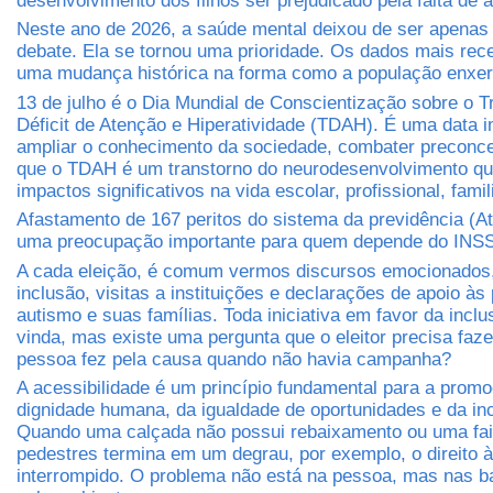
desenvolvimento dos filhos ser prejudicado pela falta de 
Neste ano de 2026, a saúde mental deixou de ser apena
debate. Ela se tornou uma prioridade. Os dados mais re
uma mudança histórica na forma como a população enxer
13 de julho é o Dia Mundial de Conscientização sobre o T
Déficit de Atenção e Hiperatividade (TDAH). É uma data i
ampliar o conhecimento da sociedade, combater preconcei
que o TDAH é um transtorno do neurodesenvolvimento qu
impactos significativos na vida escolar, profissional, famil
Afastamento de 167 peritos do sistema da previdência (A
uma preocupação importante para quem depende do INS
A cada eleição, é comum vermos discursos emocionados
inclusão, visitas a instituições e declarações de apoio à
autismo e suas famílias. Toda iniciativa em favor da incl
vinda, mas existe uma pergunta que o eleitor precisa faz
pessoa fez pela causa quando não havia campanha?
A acessibilidade é um princípio fundamental para a prom
dignidade humana, da igualdade de oportunidades e da inc
Quando uma calçada não possui rebaixamento ou uma fa
pedestres termina em um degrau, por exemplo, o direito à
interrompido. O problema não está na pessoa, mas nas ba