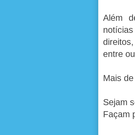
Além de
notícia
direito
entre ou
Mais de
Sejam s
Façam p