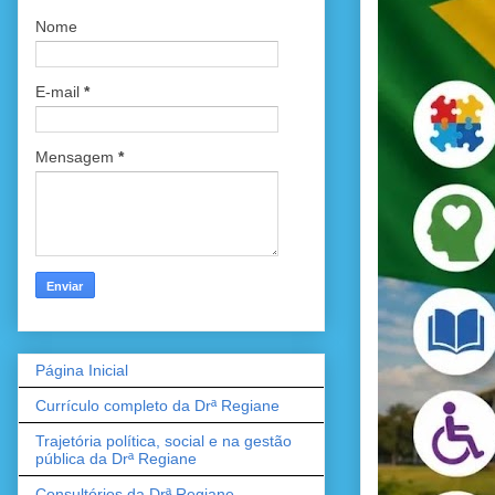
Nome
E-mail
*
Mensagem
*
Página Inicial
Currículo completo da Drª Regiane
Trajetória política, social e na gestão
pública da Drª Regiane
Consultórios da Drª Regiane