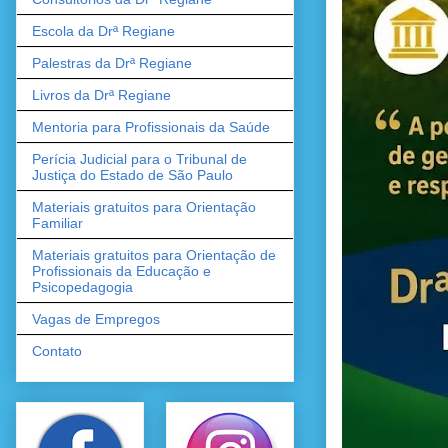
Escola da Drª Regiane
Palestras da Drª Regiane
Livros da Drª Regiane
Mentoria para Profissionais da Saúde
Perícia Judicial para o Tribunal de
Justiça do Estado de São Paulo
Materiais gratuitos para Orientação
Familiar
Materiais gratuitos para Orientação de
Profissionais da Educação e
Psicopedagogia
Vagas de Empregos
Contato