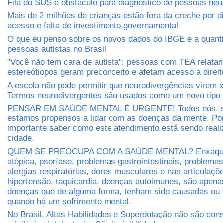
Fila do SUS é obstáculo para diagnóstico de pessoas neu
Mais de 2 milhões de crianças estão fora da creche por di
acesso e falta de investimento governamental
O que eu penso sobre os novos dados do IBGE e a quant
pessoas autistas no Brasil
"Você não tem cara de autista": pessoas com TEA relat
estereótiopos geram preconceito e afetam acesso a direit
A escola não pode permitir que neurodivergências virem 
Termos neurodivergentes são usados como um novo tipo 
PENSAR EM SAÚDE MENTAL É URGENTE! Todos nós, s
estamos propensos a lidar com as doenças da mente. Por
importante saber como este atendimento está sendo real
cidade.
QUEM SE PREOCUPA COM A SAÚDE MENTAL? Enxaquec
atópica, psoríase, problemas gastrointestinais, problema
alergias respiratórias, dores musculares e nas articulaçõe
hipertensão, taquicardia, doenças autoimunes, são apen
doenças que de alguma forma, tenham sido causadas ou 
quando há um sofrimento mental.
No Brasil, Altas Habilidades e Superdotação não são con