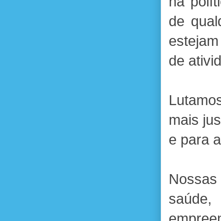
na polít
de qual
estejam 
de ativi
Lutamos
mais jus
e para 
Nossas
saúde
empreen