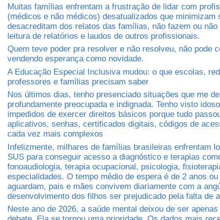
Muitas famílias enfrentam a frustração de lidar com profi
(médicos e não médicos) desatualizados que minimizam 
desacreditam dos relatos das famílias, não fazem ou não
leitura de relatórios e laudos de outros profissionais.
Quem teve poder pra resolver e não resolveu, não pode c
vendendo esperança como novidade.
A Educação Especial Inclusiva mudou: o que escolas, red
professores e famílias precisam saber
Nos últimos dias, tenho presenciado situações que me d
profundamente preocupada e indignada. Tenho visto idos
impedidos de exercer direitos básicos porque tudo passo
aplicativos, senhas, certificados digitais, códigos de ace
cada vez mais complexos
Infelizmente, milhares de famílias brasileiras enfrentam lo
SUS para conseguir acesso a diagnóstico e terapias com
fonoaudiologia, terapia ocupacional, psicologia, fisioterapi
especialidades. O tempo médio de espera é de 2 anos ou
aguardam, pais e mães convivem diariamente com a angús
desenvolvimento dos filhos ser prejudicado pela falta de 
Neste ano de 2026, a saúde mental deixou de ser apena
debate. Ela se tornou uma prioridade. Os dados mais re