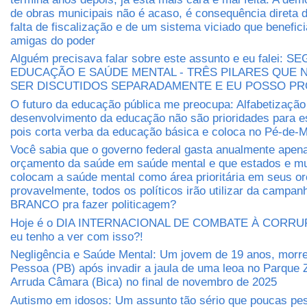
de obras municipais não é acaso, é consequência direta 
falta de fiscalização e de um sistema viciado que benefic
amigas do poder
Alguém precisava falar sobre este assunto e eu falei: 
EDUCAÇÃO E SAÚDE MENTAL - TRÊS PILARES QUE
SER DISCUTIDOS SEPARADAMENTE E EU POSSO P
O futuro da educação pública me preocupa: Alfabetização
desenvolvimento da educação não são prioridades para e
pois corta verba da educação básica e coloca no Pé-de-M
Você sabia que o governo federal gasta anualmente apen
orçamento da saúde em saúde mental e que estados e mu
colocam a saúde mental como área prioritária em seus 
provavelmente, todos os políticos irão utilizar da camp
BRANCO pra fazer politicagem?
Hoje é o DIA INTERNACIONAL DE COMBATE À CORRUP
eu tenho a ver com isso?!
Negligência e Saúde Mental: Um jovem de 19 anos, morr
Pessoa (PB) após invadir a jaula de uma leoa no Parque 
Arruda Câmara (Bica) no final de novembro de 2025
Autismo em idosos: Um assunto tão sério que poucas pe