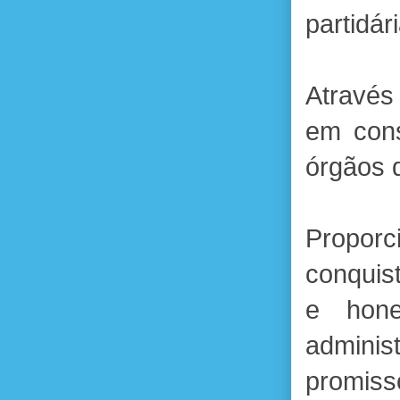
partidá
Através
em cons
órgãos 
Propor
conquis
e hone
adminis
promiss