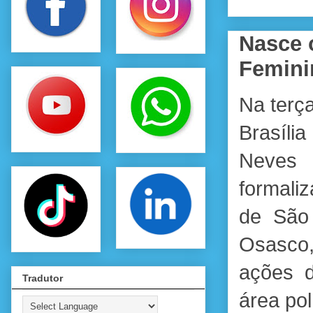
Nasce 
Feminin
Na terça
Brasíli
Neves 
formali
de São
Osasco
ações d
Tradutor
área pol