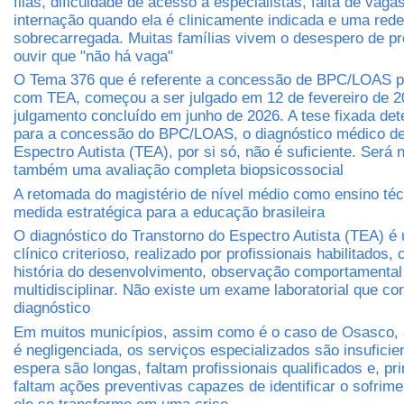
filas, dificuldade de acesso a especialistas, falta de vaga
internação quando ela é clinicamente indicada e uma rede
sobrecarregada. Muitas famílias vivem o desespero de pr
ouvir que "não há vaga"
O Tema 376 que é referente a concessão de BPC/LOAS 
com TEA, começou a ser julgado em 12 de fevereiro de 2
julgamento concluído em junho de 2026. A tese fixada det
para a concessão do BPC/LOAS, o diagnóstico médico de
Espectro Autista (TEA), por si só, não é suficiente. Será 
também uma avaliação completa biopsicossocial
A retomada do magistério de nível médio como ensino té
medida estratégica para a educação brasileira
O diagnóstico do Transtorno do Espectro Autista (TEA) é
clínico criterioso, realizado por profissionais habilitados
história do desenvolvimento, observação comportamental
multidisciplinar. Não existe um exame laboratorial que co
diagnóstico
Em muitos municípios, assim como é o caso de Osasco, 
é negligenciada, os serviços especializados são insuficien
espera são longas, faltam profissionais qualificados e, pr
faltam ações preventivas capazes de identificar o sofrim