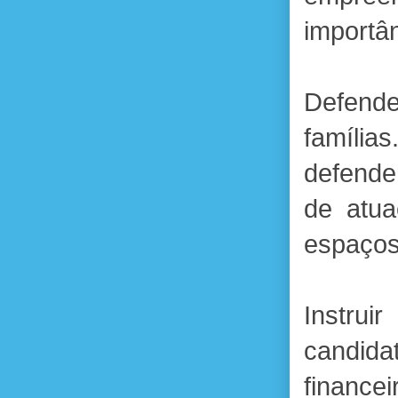
importâ
Defende
famíli
defende
de atua
espaços 
Instru
candida
financ