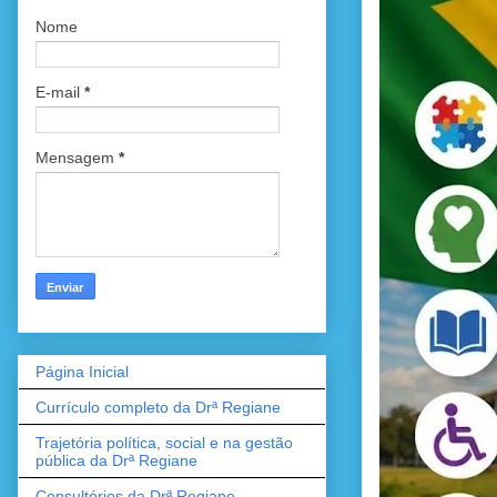
Nome
E-mail
*
Mensagem
*
Página Inicial
Currículo completo da Drª Regiane
Trajetória política, social e na gestão
pública da Drª Regiane
Consultórios da Drª Regiane