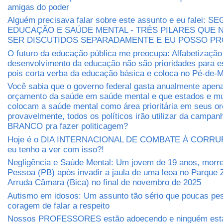
amigas do poder
Alguém precisava falar sobre este assunto e eu falei: 
EDUCAÇÃO E SAÚDE MENTAL - TRÊS PILARES QUE
SER DISCUTIDOS SEPARADAMENTE E EU POSSO P
O futuro da educação pública me preocupa: Alfabetização
desenvolvimento da educação não são prioridades para e
pois corta verba da educação básica e coloca no Pé-de-M
Você sabia que o governo federal gasta anualmente apen
orçamento da saúde em saúde mental e que estados e mu
colocam a saúde mental como área prioritária em seus 
provavelmente, todos os políticos irão utilizar da camp
BRANCO pra fazer politicagem?
Hoje é o DIA INTERNACIONAL DE COMBATE À CORRUP
eu tenho a ver com isso?!
Negligência e Saúde Mental: Um jovem de 19 anos, morr
Pessoa (PB) após invadir a jaula de uma leoa no Parque 
Arruda Câmara (Bica) no final de novembro de 2025
Autismo em idosos: Um assunto tão sério que poucas pe
coragem de falar a respeito
Nossos PROFESSORES estão adoecendo e ninguém está