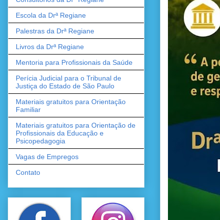
Escola da Drª Regiane
Palestras da Drª Regiane
Livros da Drª Regiane
Mentoria para Profissionais da Saúde
Perícia Judicial para o Tribunal de
Justiça do Estado de São Paulo
Materiais gratuitos para Orientação
Familiar
Materiais gratuitos para Orientação de
Profissionais da Educação e
Psicopedagogia
Vagas de Empregos
Contato