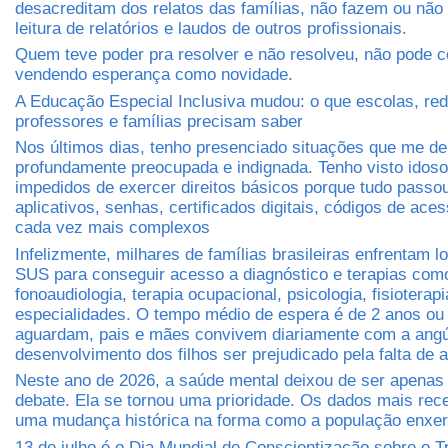
desacreditam dos relatos das famílias, não fazem ou não
leitura de relatórios e laudos de outros profissionais.
Quem teve poder pra resolver e não resolveu, não pode c
vendendo esperança como novidade.
A Educação Especial Inclusiva mudou: o que escolas, red
professores e famílias precisam saber
Nos últimos dias, tenho presenciado situações que me d
profundamente preocupada e indignada. Tenho visto idos
impedidos de exercer direitos básicos porque tudo passo
aplicativos, senhas, certificados digitais, códigos de ace
cada vez mais complexos
Infelizmente, milhares de famílias brasileiras enfrentam lo
SUS para conseguir acesso a diagnóstico e terapias com
fonoaudiologia, terapia ocupacional, psicologia, fisioterapi
especialidades. O tempo médio de espera é de 2 anos ou
aguardam, pais e mães convivem diariamente com a angús
desenvolvimento dos filhos ser prejudicado pela falta de 
Neste ano de 2026, a saúde mental deixou de ser apena
debate. Ela se tornou uma prioridade. Os dados mais re
uma mudança histórica na forma como a população enxer
13 de julho é o Dia Mundial de Conscientização sobre o T