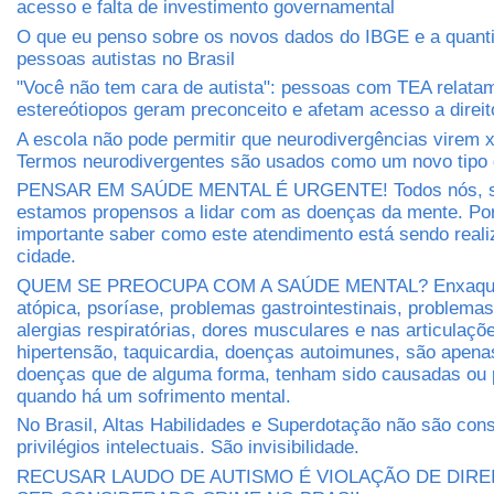
acesso e falta de investimento governamental
O que eu penso sobre os novos dados do IBGE e a quant
pessoas autistas no Brasil
"Você não tem cara de autista": pessoas com TEA relat
estereótiopos geram preconceito e afetam acesso a direit
A escola não pode permitir que neurodivergências virem 
Termos neurodivergentes são usados como um novo tipo 
PENSAR EM SAÚDE MENTAL É URGENTE! Todos nós, s
estamos propensos a lidar com as doenças da mente. Por
importante saber como este atendimento está sendo real
cidade.
QUEM SE PREOCUPA COM A SAÚDE MENTAL? Enxaquec
atópica, psoríase, problemas gastrointestinais, problema
alergias respiratórias, dores musculares e nas articulaçõe
hipertensão, taquicardia, doenças autoimunes, são apen
doenças que de alguma forma, tenham sido causadas ou 
quando há um sofrimento mental.
No Brasil, Altas Habilidades e Superdotação não são con
privilégios intelectuais. São invisibilidade.
RECUSAR LAUDO DE AUTISMO É VIOLAÇÃO DE DIRE