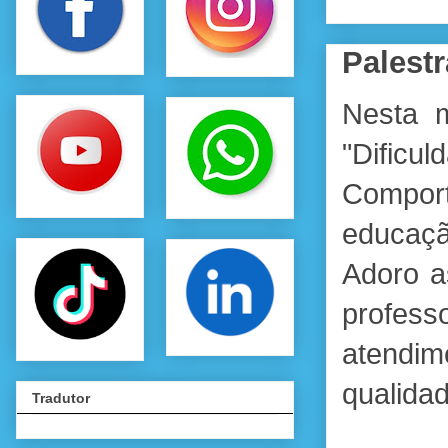
Palestr
Nesta m
"Difi
Comport
educaçã
Adoro a
profes
atendim
qualida
Tradutor