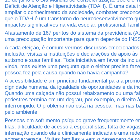
Déficit de Atenção e Hiperatividade (TDAH). É uma data i
ampliar o conhecimento da sociedade, combater preconcei
que o TDAH é um transtorno do neurodesenvolvimento qu
impactos significativos na vida escolar, profissional, famil
Afastamento de 167 peritos do sistema da previdência (A
uma preocupação importante para quem depende do INS
A cada eleição, é comum vermos discursos emocionados
inclusão, visitas a instituições e declarações de apoio à
autismo e suas famílias. Toda iniciativa em favor da incl
vinda, mas existe uma pergunta que o eleitor precisa faz
pessoa fez pela causa quando não havia campanha?
A acessibilidade é um princípio fundamental para a prom
dignidade humana, da igualdade de oportunidades e da inc
Quando uma calçada não possui rebaixamento ou uma fa
pedestres termina em um degrau, por exemplo, o direito à
interrompido. O problema não está na pessoa, mas nas ba
pelo ambiente
Pessoas em sofrimento psíquico grave frequentemente e
filas, dificuldade de acesso a especialistas, falta de vaga
internação quando ela é clinicamente indicada e uma rede
sobrecarregada. Muitas famílias vivem o desespero de pr