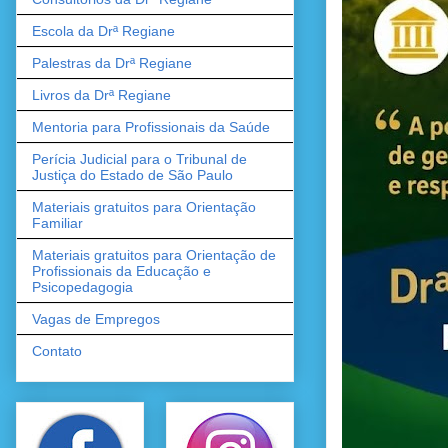
Escola da Drª Regiane
Palestras da Drª Regiane
Livros da Drª Regiane
Mentoria para Profissionais da Saúde
Perícia Judicial para o Tribunal de
Justiça do Estado de São Paulo
Materiais gratuitos para Orientação
Familiar
Materiais gratuitos para Orientação de
Profissionais da Educação e
Psicopedagogia
Vagas de Empregos
Contato