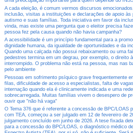
uma preocupação importante para quem depende do INS
A cada eleição, é comum vermos discursos emocionados
inclusão, visitas a instituições e declarações de apoio à
autismo e suas famílias. Toda iniciativa em favor da incl
vinda, mas existe uma pergunta que o eleitor precisa faz
pessoa fez pela causa quando não havia campanha?
A acessibilidade é um princípio fundamental para a prom
dignidade humana, da igualdade de oportunidades e da inc
Quando uma calçada não possui rebaixamento ou uma fa
pedestres termina em um degrau, por exemplo, o direito à
interrompido. O problema não está na pessoa, mas nas ba
pelo ambiente
Pessoas em sofrimento psíquico grave frequentemente e
filas, dificuldade de acesso a especialistas, falta de vaga
internação quando ela é clinicamente indicada e uma rede
sobrecarregada. Muitas famílias vivem o desespero de pr
ouvir que "não há vaga"
O Tema 376 que é referente a concessão de BPC/LOAS 
com TEA, começou a ser julgado em 12 de fevereiro de 2
julgamento concluído em junho de 2026. A tese fixada det
para a concessão do BPC/LOAS, o diagnóstico médico de
Espectro Autista (TEA), por si só, não é suficiente. Será 