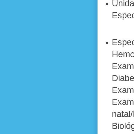
Unida
Espec
Espec
Hemo
Exam
Diabe
Exame
Exam
nata
Bioló