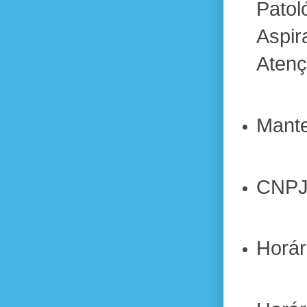
Patol
Aspi
Atenç
Mante
CNPJ 
Horár