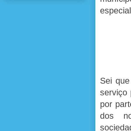
especia
Sei que
serviço
por part
dos no
socieda