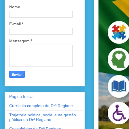
Nome
E-mail
*
Mensagem
*
Página Inicial
Currículo completo da Drª Regiane
Trajetória política, social e na gestão
pública da Drª Regiane
Consultórios da Drª Regiane