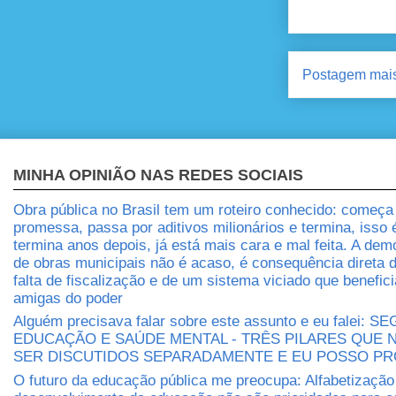
Postagem mais
MINHA OPINIÃO NAS REDES SOCIAIS
Obra pública no Brasil tem um roteiro conhecido: começ
promessa, passa por aditivos milionários e termina, isso
termina anos depois, já está mais cara e mal feita. A dem
de obras municipais não é acaso, é consequência direta 
falta de fiscalização e de um sistema viciado que benefic
amigas do poder
Alguém precisava falar sobre este assunto e eu falei: 
EDUCAÇÃO E SAÚDE MENTAL - TRÊS PILARES QUE
SER DISCUTIDOS SEPARADAMENTE E EU POSSO P
O futuro da educação pública me preocupa: Alfabetização