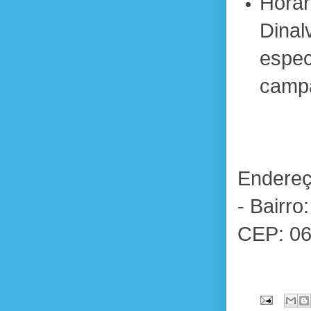
Horá
Dinal
espe
campa
Endereç
- Bairro
CEP: 06