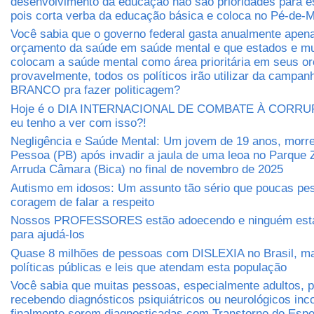
desenvolvimento da educação não são prioridades para e
pois corta verba da educação básica e coloca no Pé-de-M
Você sabia que o governo federal gasta anualmente apen
orçamento da saúde em saúde mental e que estados e mu
colocam a saúde mental como área prioritária em seus 
provavelmente, todos os políticos irão utilizar da camp
BRANCO pra fazer politicagem?
Hoje é o DIA INTERNACIONAL DE COMBATE À CORRUP
eu tenho a ver com isso?!
Negligência e Saúde Mental: Um jovem de 19 anos, morr
Pessoa (PB) após invadir a jaula de uma leoa no Parque 
Arruda Câmara (Bica) no final de novembro de 2025
Autismo em idosos: Um assunto tão sério que poucas pe
coragem de falar a respeito
Nossos PROFESSORES estão adoecendo e ninguém está
para ajudá-los
Quase 8 milhões de pessoas com DISLEXIA no Brasil, m
políticas públicas e leis que atendam esta população
Você sabia que muitas pessoas, especialmente adultos,
recebendo diagnósticos psiquiátricos ou neurológicos inc
finalmente serem diagnosticadas com Transtorno do Espec