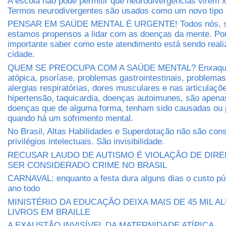
A escola não pode permitir que neurodivergências virem 
Termos neurodivergentes são usados como um novo tipo 
PENSAR EM SAÚDE MENTAL É URGENTE! Todos nós, s
estamos propensos a lidar com as doenças da mente. Por
importante saber como este atendimento está sendo real
cidade.
QUEM SE PREOCUPA COM A SAÚDE MENTAL? Enxaquec
atópica, psoríase, problemas gastrointestinais, problema
alergias respiratórias, dores musculares e nas articulaçõe
hipertensão, taquicardia, doenças autoimunes, são apen
doenças que de alguma forma, tenham sido causadas ou 
quando há um sofrimento mental.
No Brasil, Altas Habilidades e Superdotação não são con
privilégios intelectuais. São invisibilidade.
RECUSAR LAUDO DE AUTISMO É VIOLAÇÃO DE DIRE
SER CONSIDERADO CRIME NO BRASIL
CARNAVAL: enquanto a festa dura alguns dias o custo púb
ano todo
MINISTÉRIO DA EDUCAÇÃO DEIXA MAIS DE 45 MIL 
LIVROS EM BRAILLE
A EXAUSTÃO INVISÍVEL DA MATERNIDADE ATÍPICA