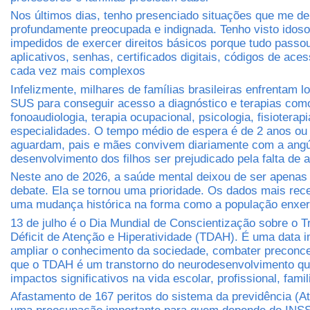
Nos últimos dias, tenho presenciado situações que me d
profundamente preocupada e indignada. Tenho visto idos
impedidos de exercer direitos básicos porque tudo passo
aplicativos, senhas, certificados digitais, códigos de ace
cada vez mais complexos
Infelizmente, milhares de famílias brasileiras enfrentam lo
SUS para conseguir acesso a diagnóstico e terapias com
fonoaudiologia, terapia ocupacional, psicologia, fisioterapi
especialidades. O tempo médio de espera é de 2 anos ou
aguardam, pais e mães convivem diariamente com a angús
desenvolvimento dos filhos ser prejudicado pela falta de 
Neste ano de 2026, a saúde mental deixou de ser apena
debate. Ela se tornou uma prioridade. Os dados mais re
uma mudança histórica na forma como a população enxer
13 de julho é o Dia Mundial de Conscientização sobre o T
Déficit de Atenção e Hiperatividade (TDAH). É uma data i
ampliar o conhecimento da sociedade, combater preconcei
que o TDAH é um transtorno do neurodesenvolvimento qu
impactos significativos na vida escolar, profissional, famil
Afastamento de 167 peritos do sistema da previdência (A