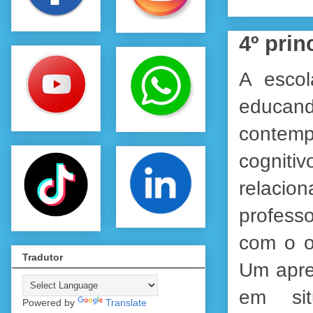
4º prin
A escol
educand
contemp
cogniti
relacion
professo
com o o
Tradutor
Um apre
em sit
Powered by
Translate