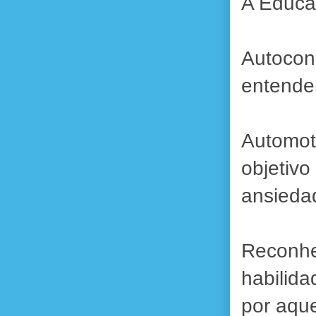
A Educa
Autocon
entende
Automot
objetiv
ansieda
Reconh
habilid
por aque