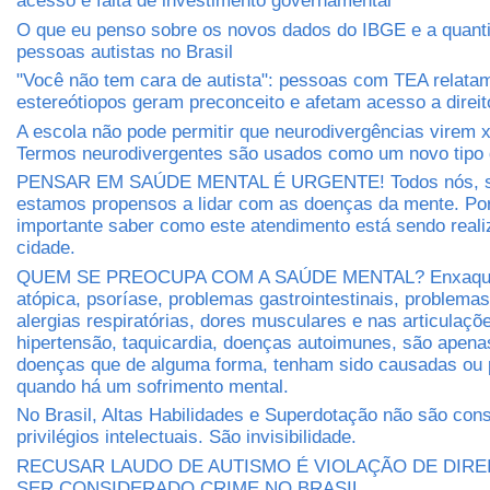
acesso e falta de investimento governamental
O que eu penso sobre os novos dados do IBGE e a quant
pessoas autistas no Brasil
"Você não tem cara de autista": pessoas com TEA relat
estereótiopos geram preconceito e afetam acesso a direit
A escola não pode permitir que neurodivergências virem 
Termos neurodivergentes são usados como um novo tipo 
PENSAR EM SAÚDE MENTAL É URGENTE! Todos nós, s
estamos propensos a lidar com as doenças da mente. Por
importante saber como este atendimento está sendo real
cidade.
QUEM SE PREOCUPA COM A SAÚDE MENTAL? Enxaquec
atópica, psoríase, problemas gastrointestinais, problema
alergias respiratórias, dores musculares e nas articulaçõe
hipertensão, taquicardia, doenças autoimunes, são apen
doenças que de alguma forma, tenham sido causadas ou 
quando há um sofrimento mental.
No Brasil, Altas Habilidades e Superdotação não são con
privilégios intelectuais. São invisibilidade.
RECUSAR LAUDO DE AUTISMO É VIOLAÇÃO DE DIRE
SER CONSIDERADO CRIME NO BRASIL