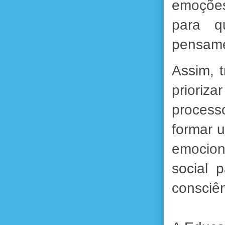
emoções
para q
pensame
Assim, 
prioriz
process
formar 
emocion
social 
consciên