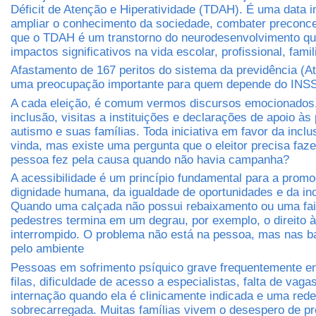
Déficit de Atenção e Hiperatividade (TDAH). É uma data i
ampliar o conhecimento da sociedade, combater preconcei
que o TDAH é um transtorno do neurodesenvolvimento qu
impactos significativos na vida escolar, profissional, famil
Afastamento de 167 peritos do sistema da previdência (A
uma preocupação importante para quem depende do INS
A cada eleição, é comum vermos discursos emocionados
inclusão, visitas a instituições e declarações de apoio à
autismo e suas famílias. Toda iniciativa em favor da incl
vinda, mas existe uma pergunta que o eleitor precisa faz
pessoa fez pela causa quando não havia campanha?
A acessibilidade é um princípio fundamental para a prom
dignidade humana, da igualdade de oportunidades e da inc
Quando uma calçada não possui rebaixamento ou uma fa
pedestres termina em um degrau, por exemplo, o direito à
interrompido. O problema não está na pessoa, mas nas ba
pelo ambiente
Pessoas em sofrimento psíquico grave frequentemente e
filas, dificuldade de acesso a especialistas, falta de vaga
internação quando ela é clinicamente indicada e uma rede
sobrecarregada. Muitas famílias vivem o desespero de pr