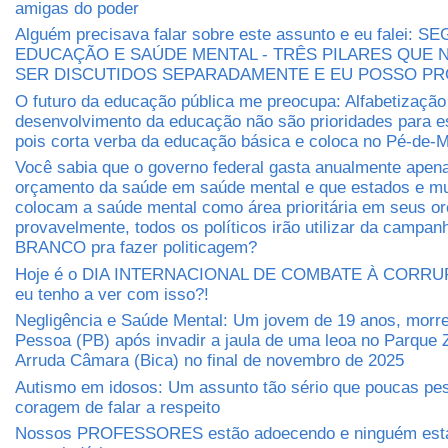
amigas do poder
Alguém precisava falar sobre este assunto e eu falei: 
EDUCAÇÃO E SAÚDE MENTAL - TRÊS PILARES QUE
SER DISCUTIDOS SEPARADAMENTE E EU POSSO P
O futuro da educação pública me preocupa: Alfabetização
desenvolvimento da educação não são prioridades para e
pois corta verba da educação básica e coloca no Pé-de-M
Você sabia que o governo federal gasta anualmente apen
orçamento da saúde em saúde mental e que estados e mu
colocam a saúde mental como área prioritária em seus 
provavelmente, todos os políticos irão utilizar da camp
BRANCO pra fazer politicagem?
Hoje é o DIA INTERNACIONAL DE COMBATE À CORRUP
eu tenho a ver com isso?!
Negligência e Saúde Mental: Um jovem de 19 anos, morr
Pessoa (PB) após invadir a jaula de uma leoa no Parque 
Arruda Câmara (Bica) no final de novembro de 2025
Autismo em idosos: Um assunto tão sério que poucas pe
coragem de falar a respeito
Nossos PROFESSORES estão adoecendo e ninguém está