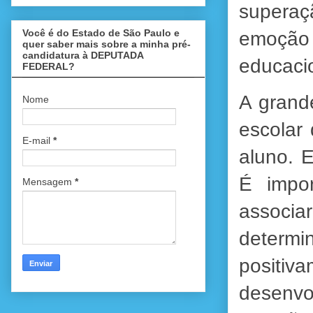
supera
Você é do Estado de São Paulo e
emoção
quer saber mais sobre a minha pré-
candidatura à DEPUTADA
educaci
FEDERAL?
A grand
Nome
escolar
E-mail
*
aluno. 
É impor
Mensagem
*
associa
determ
positiv
desenvo