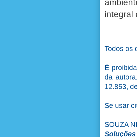
ambient
integral
Todos os d
É proibid
da autora
12.853, d
Se usar ci
SOUZA NE
Soluções