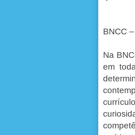
BNCC –
Na BNCC
em toda
determ
contemp
currícu
curios
competê