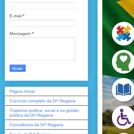
E-mail
*
Mensagem
*
Página Inicial
Currículo completo da Drª Regiane
Trajetória política, social e na gestão
pública da Drª Regiane
Consultórios da Drª Regiane