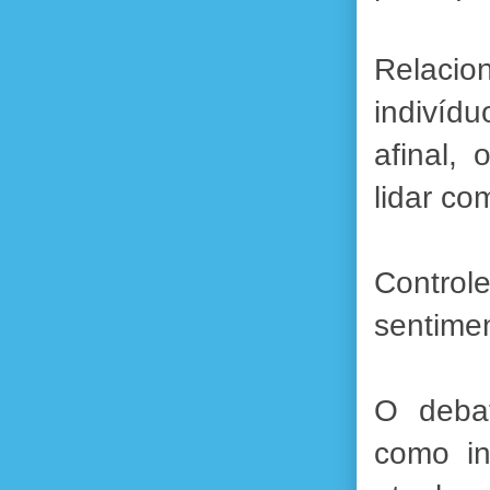
Relacio
indivíd
afinal,
lidar co
Control
sentimen
O deba
como in