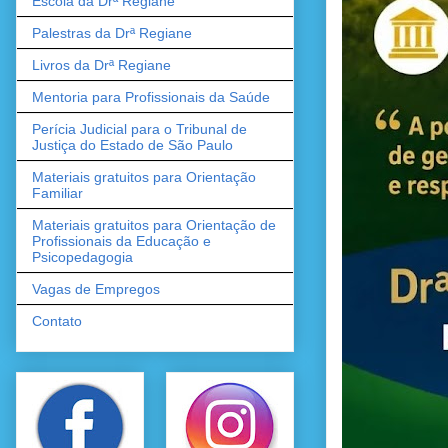
Escola da Drª Regiane
Palestras da Drª Regiane
Livros da Drª Regiane
Mentoria para Profissionais da Saúde
Perícia Judicial para o Tribunal de
Justiça do Estado de São Paulo
Materiais gratuitos para Orientação
Familiar
Materiais gratuitos para Orientação de
Profissionais da Educação e
Psicopedagogia
Vagas de Empregos
Contato