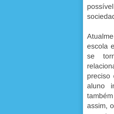
possíve
socieda
Atualme
escola e
se tor
relacio
preciso
aluno i
também 
assim, o