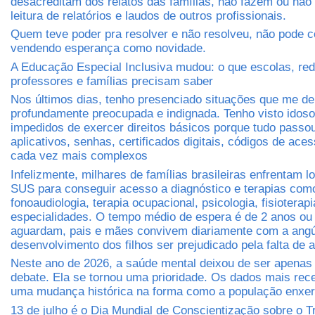
desacreditam dos relatos das famílias, não fazem ou não
leitura de relatórios e laudos de outros profissionais.
Quem teve poder pra resolver e não resolveu, não pode c
vendendo esperança como novidade.
A Educação Especial Inclusiva mudou: o que escolas, red
professores e famílias precisam saber
Nos últimos dias, tenho presenciado situações que me d
profundamente preocupada e indignada. Tenho visto idos
impedidos de exercer direitos básicos porque tudo passo
aplicativos, senhas, certificados digitais, códigos de ace
cada vez mais complexos
Infelizmente, milhares de famílias brasileiras enfrentam lo
SUS para conseguir acesso a diagnóstico e terapias com
fonoaudiologia, terapia ocupacional, psicologia, fisioterapi
especialidades. O tempo médio de espera é de 2 anos ou
aguardam, pais e mães convivem diariamente com a angús
desenvolvimento dos filhos ser prejudicado pela falta de 
Neste ano de 2026, a saúde mental deixou de ser apena
debate. Ela se tornou uma prioridade. Os dados mais re
uma mudança histórica na forma como a população enxer
13 de julho é o Dia Mundial de Conscientização sobre o T