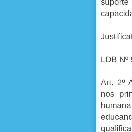
suporte
capacid
Justifi
LDB Nº 
Art. 2º
nos pri
humana,
educand
qualific