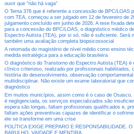
ouvir que "não há vaga"
O Tema 376 que é referente a concessão de BPC/LOAS 
com TEA, começou a ser julgado em 12 de fevereiro de 2
julgamento concluído em junho de 2026. A tese fixada det
para a concessão do BPC/LOAS, o diagnóstico médico de
Espectro Autista (TEA), por si só, não é suficiente. Será 
também uma avaliação completa biopsicossocial
A retomada do magistério de nível médio como ensino té
medida estratégica para a educação brasileira
O diagnóstico do Transtorno do Espectro Autista (TEA) é
clínico criterioso, realizado por profissionais habilitados
história do desenvolvimento, observação comportamental
multidisciplinar. Não existe um exame laboratorial que co
diagnóstico
Em muitos municípios, assim como é o caso de Osasco, 
é negligenciada, os serviços especializados são insuficien
espera são longas, faltam profissionais qualificados e, pr
faltam ações preventivas capazes de identificar o sofrim
ele se transforme em uma crise
POLÍTICA EXIGE PREPARO E RESPONSABILIDADE. O
BARULHO, VAIDADE E MENTIRA