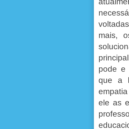
atualme
necessá
voltada
mais, o
soluci
principa
pode e 
que a h
empatia
ele as 
profess
educaci