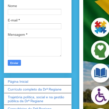
Nome
E-mail
*
Mensagem
*
Página Inicial
Currículo completo da Drª Regiane
Trajetória política, social e na gestão
pública da Drª Regiane
Consultórios da Drª Regiane