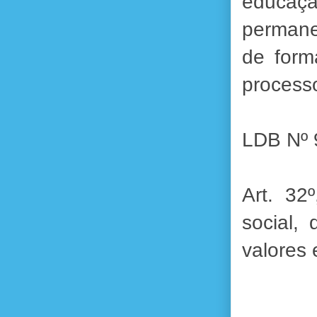
educaç
permane
de form
processo
LDB Nº 
Art. 32
social,
valores