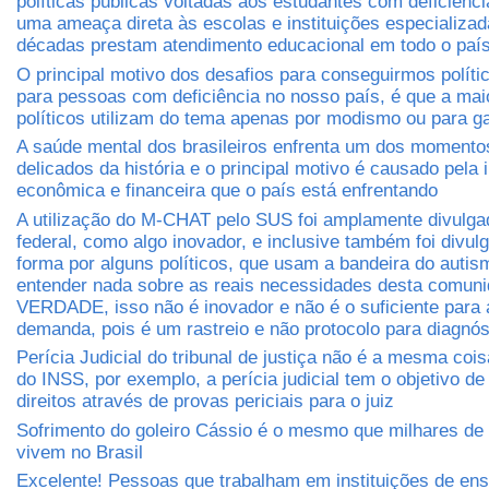
políticas públicas voltadas aos estudantes com deficiênci
uma ameaça direta às escolas e instituições especializa
décadas prestam atendimento educacional em todo o paí
O principal motivo dos desafios para conseguirmos políti
para pessoas com deficiência no nosso país, é que a mai
políticos utilizam do tema apenas por modismo ou para ga
A saúde mental dos brasileiros enfrenta um dos momento
delicados da história e o principal motivo é causado pela
econômica e financeira que o país está enfrentando
A utilização do M-CHAT pelo SUS foi amplamente divulga
federal, como algo inovador, e inclusive também foi divul
forma por alguns políticos, que usam a bandeira do auti
entender nada sobre as reais necessidades desta comuni
VERDADE, isso não é inovador e não é o suficiente para 
demanda, pois é um rastreio e não protocolo para diagnós
Perícia Judicial do tribunal de justiça não é a mesma cois
do INSS, por exemplo, a perícia judicial tem o objetivo de 
direitos através de provas periciais para o juiz
Sofrimento do goleiro Cássio é o mesmo que milhares de 
vivem no Brasil
Excelente! Pessoas que trabalham em instituições de ens