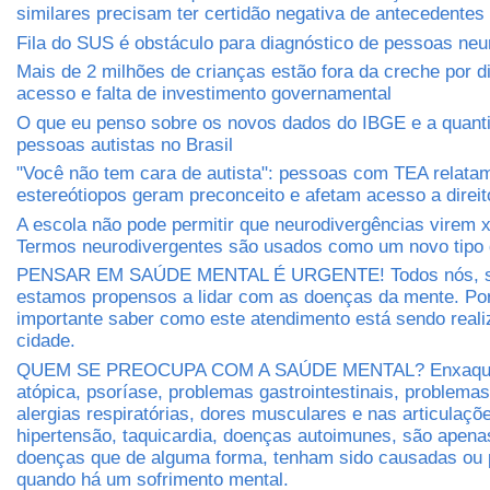
similares precisam ter certidão negativa de antecedentes 
Fila do SUS é obstáculo para diagnóstico de pessoas neu
Mais de 2 milhões de crianças estão fora da creche por di
acesso e falta de investimento governamental
O que eu penso sobre os novos dados do IBGE e a quant
pessoas autistas no Brasil
"Você não tem cara de autista": pessoas com TEA relat
estereótiopos geram preconceito e afetam acesso a direit
A escola não pode permitir que neurodivergências virem 
Termos neurodivergentes são usados como um novo tipo 
PENSAR EM SAÚDE MENTAL É URGENTE! Todos nós, s
estamos propensos a lidar com as doenças da mente. Por
importante saber como este atendimento está sendo real
cidade.
QUEM SE PREOCUPA COM A SAÚDE MENTAL? Enxaquec
atópica, psoríase, problemas gastrointestinais, problema
alergias respiratórias, dores musculares e nas articulaçõe
hipertensão, taquicardia, doenças autoimunes, são apen
doenças que de alguma forma, tenham sido causadas ou 
quando há um sofrimento mental.