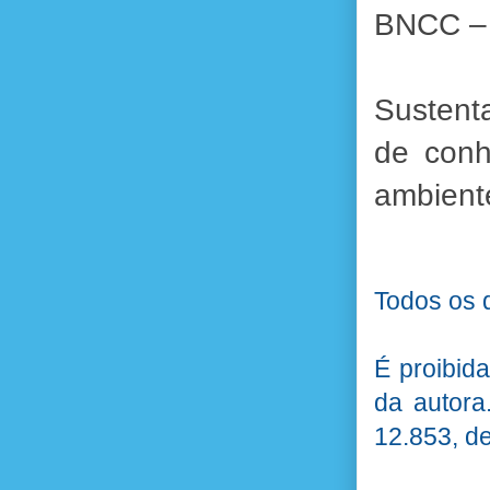
BNCC –
Sustent
de conh
ambient
Todos os d
É proibid
da autora
12.853, d