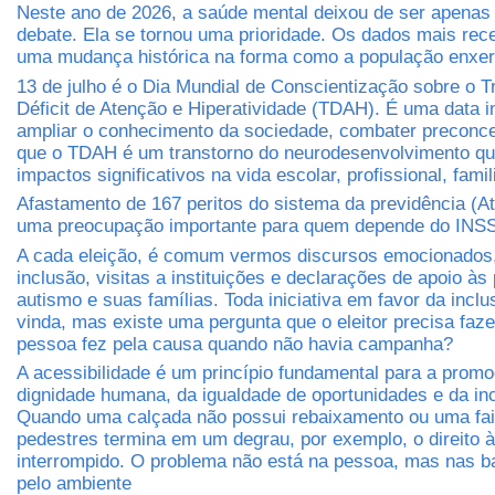
Neste ano de 2026, a saúde mental deixou de ser apena
debate. Ela se tornou uma prioridade. Os dados mais re
uma mudança histórica na forma como a população enxer
13 de julho é o Dia Mundial de Conscientização sobre o T
Déficit de Atenção e Hiperatividade (TDAH). É uma data i
ampliar o conhecimento da sociedade, combater preconcei
que o TDAH é um transtorno do neurodesenvolvimento qu
impactos significativos na vida escolar, profissional, famil
Afastamento de 167 peritos do sistema da previdência (A
uma preocupação importante para quem depende do INS
A cada eleição, é comum vermos discursos emocionados
inclusão, visitas a instituições e declarações de apoio à
autismo e suas famílias. Toda iniciativa em favor da incl
vinda, mas existe uma pergunta que o eleitor precisa faz
pessoa fez pela causa quando não havia campanha?
A acessibilidade é um princípio fundamental para a prom
dignidade humana, da igualdade de oportunidades e da inc
Quando uma calçada não possui rebaixamento ou uma fa
pedestres termina em um degrau, por exemplo, o direito à
interrompido. O problema não está na pessoa, mas nas ba
pelo ambiente