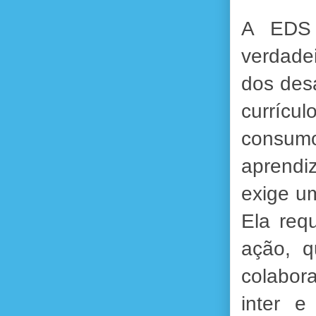
A EDS 
verdade
dos desa
currícu
consumo
aprendi
exige u
Ela req
ação, q
colabor
inter