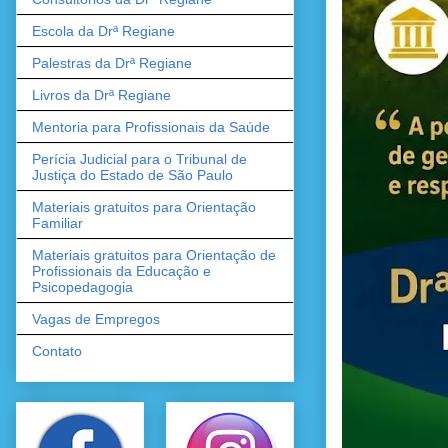
Escola da Drª Regiane
Palestras da Drª Regiane
Livros da Drª Regiane
Mentoria para Profissionais da Saúde
Perícia Judicial para o Tribunal de
Justiça do Estado de São Paulo
Materiais gratuitos para Orientação
Familiar
Materiais gratuitos para Orientação de
Profissionais da Educação e
Psicopedagogia
Vagas de Empregos
Contato