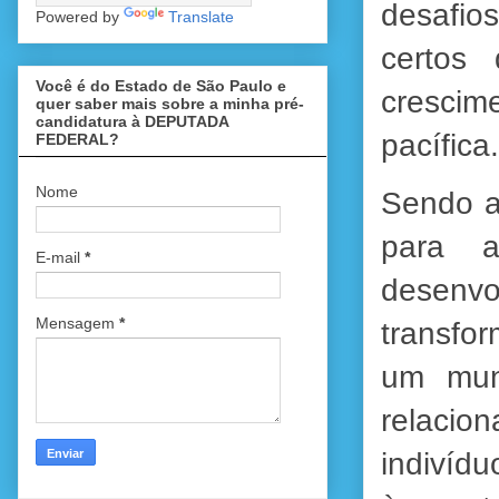
desafio
Powered by
Translate
certos 
Você é do Estado de São Paulo e
crescim
quer saber mais sobre a minha pré-
candidatura à DEPUTADA
pacífica.
FEDERAL?
Nome
Sendo a
para a
E-mail
*
desenv
Mensagem
*
transfo
um mun
relacio
indivíd