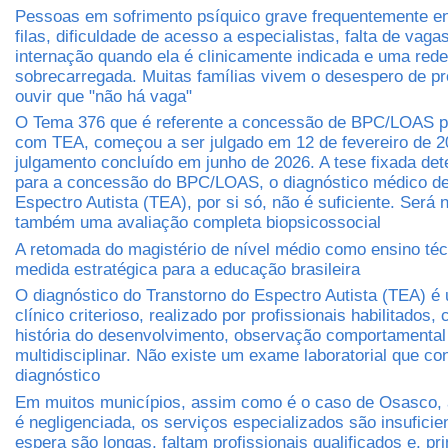
Pessoas em sofrimento psíquico grave frequentemente e
filas, dificuldade de acesso a especialistas, falta de vaga
internação quando ela é clinicamente indicada e uma rede
sobrecarregada. Muitas famílias vivem o desespero de pr
ouvir que "não há vaga"
O Tema 376 que é referente a concessão de BPC/LOAS 
com TEA, começou a ser julgado em 12 de fevereiro de 2
julgamento concluído em junho de 2026. A tese fixada det
para a concessão do BPC/LOAS, o diagnóstico médico de
Espectro Autista (TEA), por si só, não é suficiente. Será 
também uma avaliação completa biopsicossocial
A retomada do magistério de nível médio como ensino té
medida estratégica para a educação brasileira
O diagnóstico do Transtorno do Espectro Autista (TEA) é
clínico criterioso, realizado por profissionais habilitados
história do desenvolvimento, observação comportamental
multidisciplinar. Não existe um exame laboratorial que co
diagnóstico
Em muitos municípios, assim como é o caso de Osasco, 
é negligenciada, os serviços especializados são insuficien
espera são longas, faltam profissionais qualificados e, pr