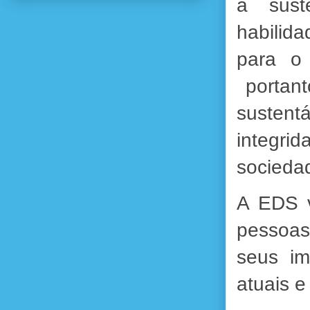
à sust
habilida
para o
portant
sustent
integri
sociedad
A EDS v
pessoas
seus im
atuais e