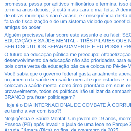
promessa, passa por aditivos milionários e termina, isso
termina anos depois, já está mais cara e mal feita. A dem
de obras municipais não é acaso, é consequência direta 
falta de fiscalização e de um sistema viciado que benefic
amigas do poder
Alguém precisava falar sobre este assunto e eu falei: 
EDUCAÇÃO E SAÚDE MENTAL - TRÊS PILARES QUE
SER DISCUTIDOS SEPARADAMENTE E EU POSSO P
O futuro da educação pública me preocupa: Alfabetização
desenvolvimento da educação não são prioridades para e
pois corta verba da educação básica e coloca no Pé-de-M
Você sabia que o governo federal gasta anualmente apen
orçamento da saúde em saúde mental e que estados e mu
colocam a saúde mental como área prioritária em seus 
provavelmente, todos os políticos irão utilizar da camp
BRANCO pra fazer politicagem?
Hoje é o DIA INTERNACIONAL DE COMBATE À CORRUP
eu tenho a ver com isso?!
Negligência e Saúde Mental: Um jovem de 19 anos, morr
Pessoa (PB) após invadir a jaula de uma leoa no Parque 
Arruda Câmara (Bica) no final de novembro de 2025