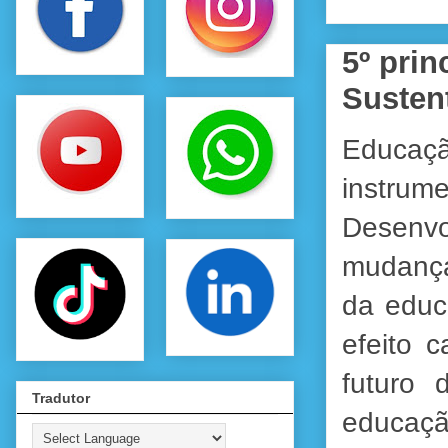
5º pri
Susten
Educaç
instrum
Desenv
mudança
da educ
efeito 
futuro 
Tradutor
educaçã