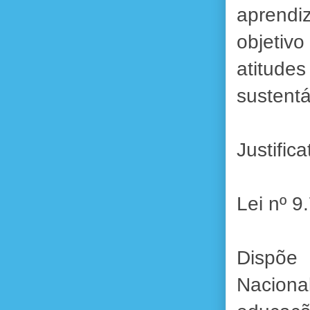
aprend
objetiv
atitude
sustentá
Justifi
Lei nº 9
Dispõe 
Naciona